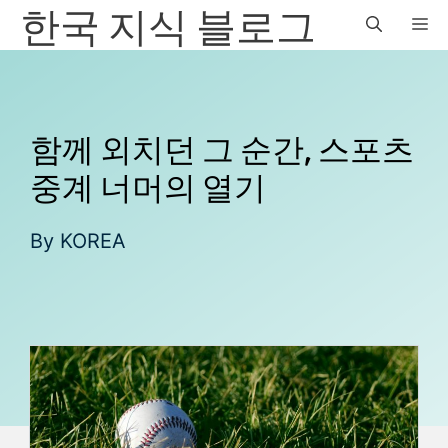
한국 지식 블로그
컨
M
텐
츠
로
건
너
함께 외치던 그 순간, 스포츠
뛰
중계 너머의 열기
기
By
KOREA