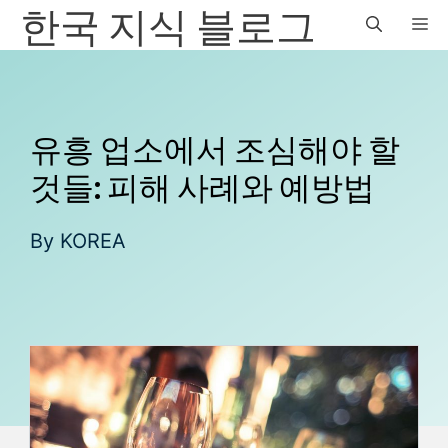
한국 지식 블로그
컨
M
텐
츠
로
건
너
유흥 업소에서 조심해야 할
뛰
것들: 피해 사례와 예방법
기
By
KOREA