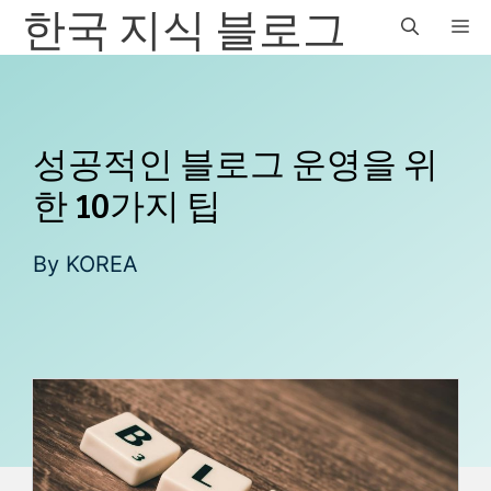
한국 지식 블로그
컨
M
텐
츠
로
건
너
성공적인 블로그 운영을 위
뛰
한 10가지 팁
기
By
KOREA