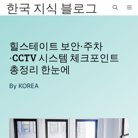
한국 지식 블로그
컨
M
텐
츠
로
건
너
힐스테이트 보안·주차
뛰
·CCTV 시스템 체크포인트
기
총정리 한눈에
By
KOREA