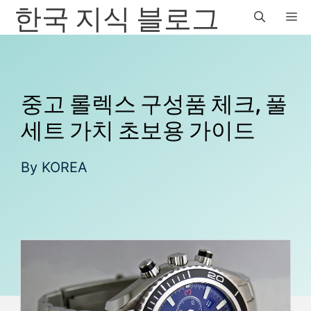
한국 지식 블로그
컨
M
텐
츠
로
건
너
중고 롤렉스 구성품 체크, 풀
뛰
세트 가치 초보용 가이드
기
By
KOREA