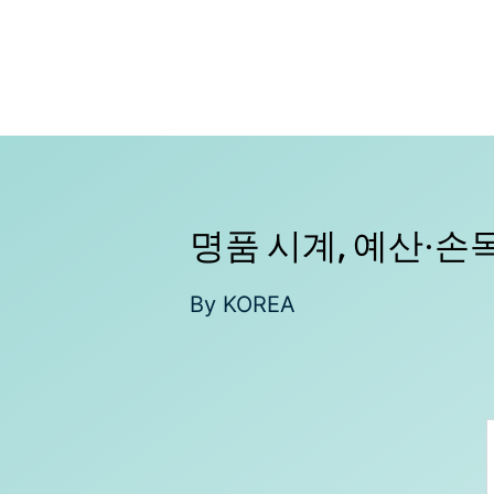
컨
텐
츠
로
건
너
뛰
기
명품 시계, 예산·
By
KOREA