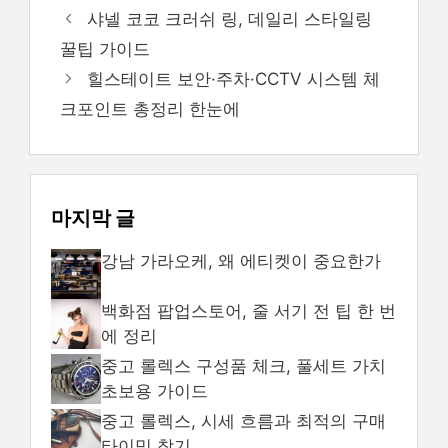
테
샤넬 코코 크러쉬 링, 데일리 스타일링
고
꿀팁 가이드
리
힐스테이트 보안·주차·CCTV 시스템 체
크포인트 총정리 한눈에
마지막 글
강남 가라오케, 왜 에티켓이 중요한가
백화점 팝업스토어, 줄 서기 전 팁 한 번
에 정리
중고 롤렉스 구성품 체크, 풀세트 가치
초보용 가이드
중고 롤렉스, 시세 흐름과 최적의 구매
타이밍 찾기