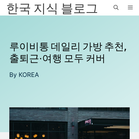
한국 지식 블로그
컨
M
텐
츠
로
건
너
루이비통 데일리 가방 추천,
뛰
출퇴근·여행 모두 커버
기
By
KOREA